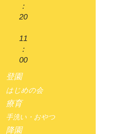
：
20
11
：
00
登園
はじめの会
療育
手洗い・おやつ
降園